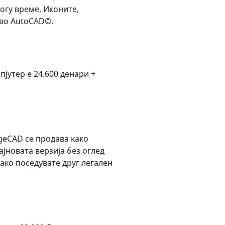
огу време. Иконите,
 во AutoCAD©.
пјутер е 24.600 дeнари +
geCAD се продава како
ајновата верзија без оглед
 ако поседувате друг легален