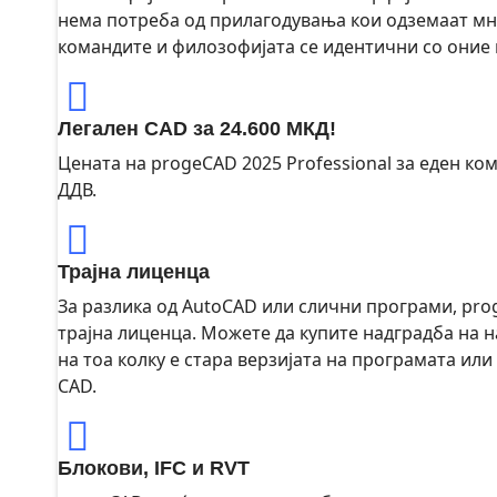
нема потреба од прилагодувања кои одземаат мн
командите и филозофијата се идентични со оние
Легален CAD за 24.600 МКД!
Цената на progeCAD 2025 Professional за еден ком
ДДВ.
Трајна лиценца
За разлика од AutoCAD или слични програми, pro
трајна лиценца. Можете да купите надградба на н
на тоа колку е стара верзијата на програмата или
CAD.
Блокови, IFC и RVT