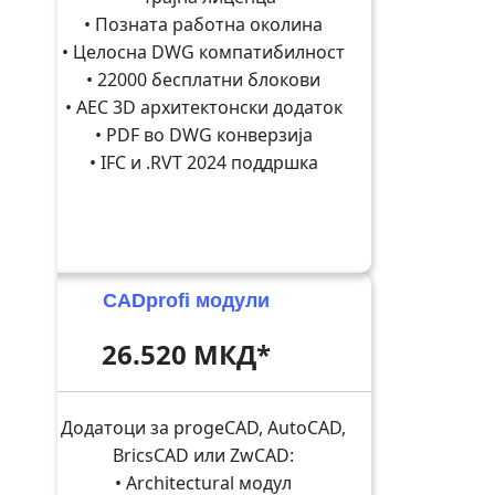
• Позната работна околина
• Целосна DWG компатибилност
• 22000 бесплатни блокови
• AEC 3D архитектонски додаток
• PDF во DWG конверзија
• IFC и .RVT 2024 поддршка
CADprofi модули
26.520 МКД*
Додатоци за progeCAD, AutoCAD,
BricsCAD или ZwCAD:
• Architectural модул