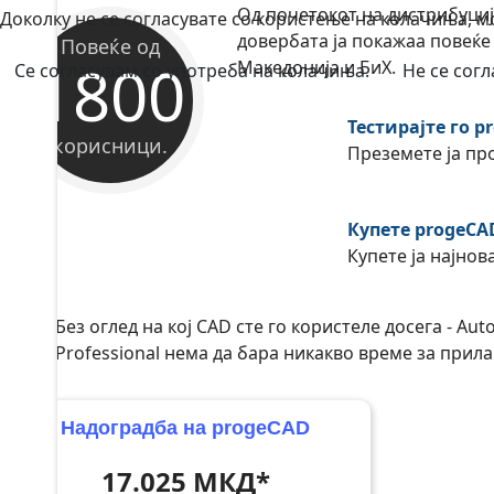
Од почетокот на дистрибуциј
Доколку не се согласувате со користење на колачиња, 
довербата ја покажаа повеќе
Повеќе од
1800
Македонија и БиХ.
Се согласувам со употреба на колачиња.
Не се сог
Тестирајте го p
корисници.
Преземете ја про
Купете progeCAD
Купете ја најнов
Без оглед на кој CAD сте го користеле досега - A
Professional нема да бара никакво време за прил
Надоградба на progeCAD
17.025 МКД*