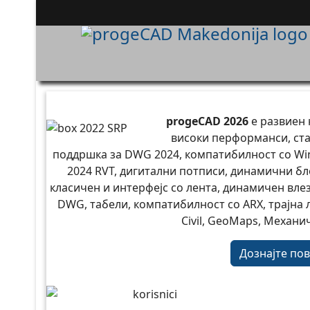
progeCAD 2026
е развиен н
високи перформанси, ста
поддршка за DWG 2024, компатибилност со Win
2024 RVT, дигитални потписи, динамични бло
класичен и интерфејс со лента, динамичен влез
DWG, табели, компатибилност со ARX, трајна 
Civil, GeoMaps, Механич
Дознајте пове