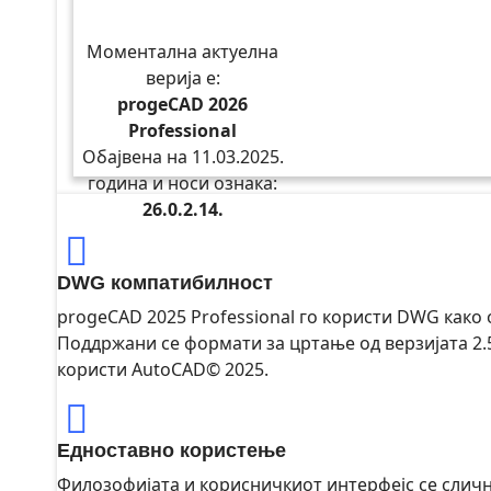
Моментална актуелна
верија е:
progeCAD 2026
Professional
Обајвена на 11.03.2025.
година и носи ознака:
26.0.2.14.
DWG компатибилност
progeCAD 2025 Professional го користи DWG како
Поддржани се формати за цртање од верзијата 2.5
користи AutoCAD© 2025.
Едноставно користење
Филозофијата и корисничкиот интерфејс се сличн