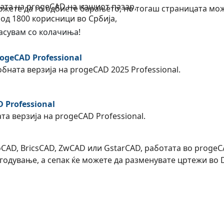
ата на progeCAD на нашиот пазар,
можете да го одбиете барањето, но тогаш страницата мо
 од 1800 корисници во Србија,
ласувам со колачиња!
rogeCAD Professional
бната верзија на progeCAD 2025 Professional.
 Professional
ата верзија на progeCAD Professional.
utoCAD, BricsCAD, ZwCAD или GstarCAD, работата во proge
агодување, а сепак ќе можете да разменувате цртежи во