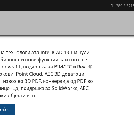
+389 2 321
а технологијата IntelliCAD 13.1 и нуди
билност и нови функции како што се
dows 11, поддршка за BIM/IFC и Revit®
кови, Point Cloud, AEC 3D додатоци,
, извоз во 3D PDF, конверзија од PDF во
лиценца, поддршка за SolidWorks, AEC,
ки објекти итн.
ќе...