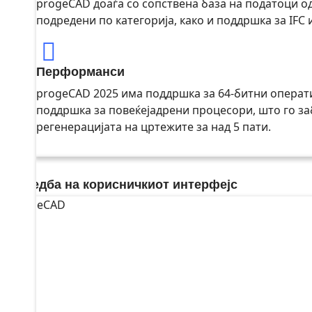
progeCAD доаѓа со сопствена база на податоци од
подредени по категорија, како и поддршка за IFC 
Перформанси
progeCAD 2025 има поддршка за 64-битни операти
поддршка за повеќејадрени процесори, што го з
регенерацијата на цртежите за над 5 пати.
Споредба на корисничкиот интерфејс