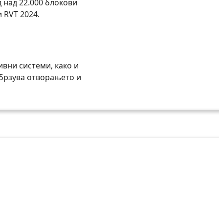
 над 22.000 блокови
и RVT 2024.
вни системи, како и
абрзува отворањето и