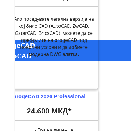
Ако поседувате легална верзија на
кој било CAD (AutoCAD, ZwCAD,
GstarCAD, BricsCAD), можете да се
префрлите на progeCAD под
progeCAD
поволни услови и да добиете
AutoCAD
модерна DWG алатка.
progeCAD 2026 Professional
24.600 МКД*
• Трајна лиценца