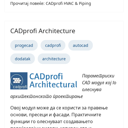
Прочитај повеќе: CADprofi HVAC & Piping
CADprofi Architecture
progecad
cadprofi
autocad
dodatak
architecture
Параметриски
CAD модул кој го
олеснува
архитектонското проектирање
Овој модул може да се користи за правење
основи, пресеци и фасади. Практичните
функции го олеснуваат создавањето