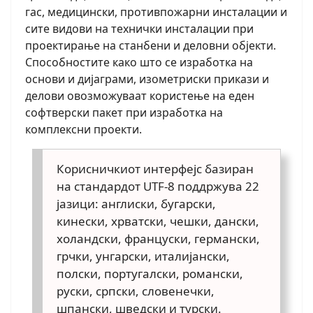
гас, медицински, противпожарни инсталации и
сите видови на технички инсталации при
проектирање на станбени и деловни објекти.
Способностите како што се изработка на
основи и дијаграми, изометриски прикази и
делови овозможуваат користење на еден
софтверски пакет при изработка на
комплексни проекти.
Корисничкиот интерфејс базиран
на стандардот UTF-8 поддржува 22
јазици: англиски, бугарски,
кинески, хрватски, чешки, дански,
холандски, француски, германски,
грчки, унгарски, италијански,
полски, португалски, романски,
руски, српски, словенечки,
шпански, шведски и турски.