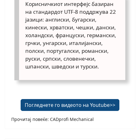
Корисничкиот интерфејс базиран
на стандардот UTF-8 поддржува 22
јазици: англиски, бугарски,
кинески, хрватски, чешки, дански,
холандски, француски, германски,
грчки, унгарски, италијански,
полски, португалски, романски,
руски, српски, словенечки,
шпански, шведски и турски.
Погледнете го видеото на Youtube>>
Прочитај повеќе: CADprofi Mechanical