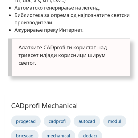
rtf, doc, xls, xml, csv...)
Автоматско генерирање на легенд.
Библиотека за опрема од најпознатите светски
производители.
Ажурирање преку Интернет.
Алатките CADprofi ги користат над
триесет илјади корисници ширум
светот.
CADprofi Mechanical
progecad
cadprofi
autocad
modul
bricscad
mechanical
dodaci