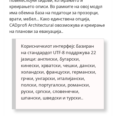
повеќеслојни ѕидови, котирањето и
креирањето описи. Во рамките на овој модул
има обемна база на податоци за прозорци,
врати, мебел... Како единствена опција,
CADprofi Architectural овозможува и креирање
на планови за евакуација..
Корисничкиот интерфејс базиран
на стандардот UTF-8 поддржува 22
јазици: англиски, бугарски,
кинески, хрватски, чешки, дански,
холандски, француски, германски,
грчки, унгарски, италијански,
полски, португалски, романски,
руски, српски, словенечки,
шпански, шведски и турски..