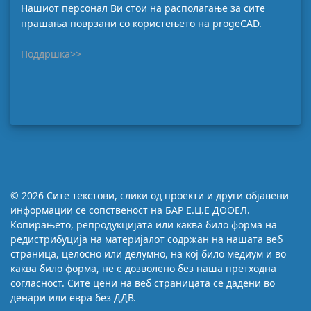
Нашиот персонал Ви стои на располагање за сите
прашања поврзани со користењето на progeCAD.
Поддршка>>
© 2026 Сите текстови, слики од проекти и други објавени
информации се сопственост на БАР Е.Ц.Е ДООЕЛ.
Копирањето, репродукцијата или каква било форма на
редистрибуција на материјалот содржан на нашата веб
страница, целосно или делумно, на кој било медиум и во
каква било форма, не е дозволено без наша претходна
согласност. Сите цени на веб страницата се дадени во
денари или евра без ДДВ.