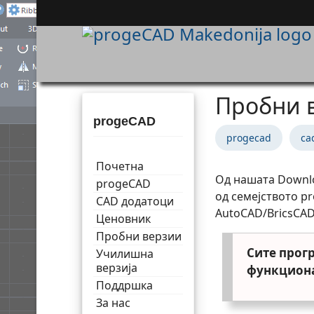
Пробни 
progeCAD
progecad
ca
Почетна
Од нашата Downlo
progeCAD
од семејството p
CAD додатоци
AutoCAD/BricsCAD
Ценовник
Пробни верзии
Сите прогр
Училишна
верзија
функциона
Поддршка
За нас