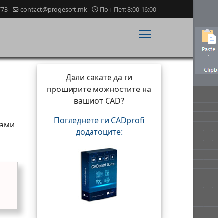
773
contact@progesoft.mk
Пон-Пет: 8:00-16:00
Дали сакате да ги
проширите можностите на
вашиот CAD?
Погледнете ги CADprofi
рами
додатоците: