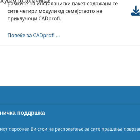
ласувам со колачиња!
рамките на инсталациски пакет содржани се
сите четири модули од семејството на
приклучоци CADprofi.
Повеќе за CADprofi …
ничка поддршка
от персонал Ви стои на располагање за сите прашања поврзан