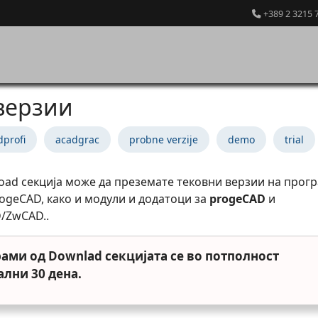
+389 2 3215 
верзии
dprofi
acadgrac
probne verzije
demo
trial
ad секција може да преземате тековни верзии на прог
rogeCAD, како и модули и додатоци за
progeCAD
и
/ZwCAD..
ами од Downlad секцијата се во потполност
лни 30 дена.