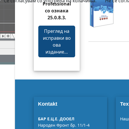
Се согласувам со употреба на колачиња.
Не се сог
Professional
со ознака
25.0.8.3.
Преглед на
исправки во
ова
издание…
Kontakt
Тех
БАР Е.Ц.Е. ДООЕЛ
Наши
Народен Фронт бр. 11/1-4