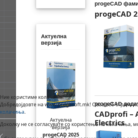
progeCAD фами
progeCAD 2
Актуелна
верзија
Ние користиме колачиња!
progeCAD дода
Добредојдовте на www.progesoft.mk! Оваа веб страна кор
колачиња
.
CADprofi – 
Актуелна
Electrics
Доколку не се согласувате со користење на колачиња, 
верзија
progeCAD 2025