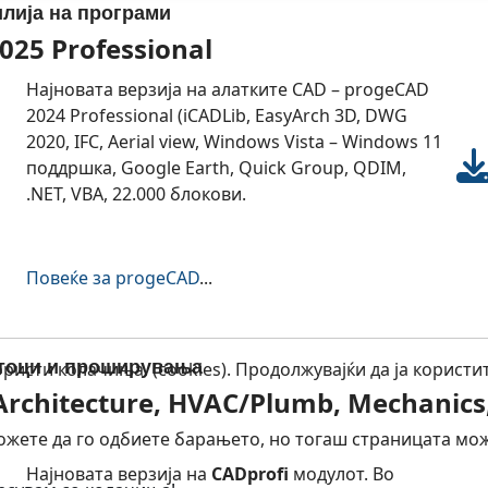
лија на програми
025 Professional
Најновата верзија на алатките CAD – progeCAD
2024 Professional (iCADLib, EasyArch 3D, DWG
2020, IFC, Aerial view, Windows Vista – Windows 11
поддршка, Google Earth, Quick Group, QDIM,
.NET, VBA, 22.000 блокови.
Повеќе за progeCAD
...
тоци и проширувања
исти колачиња. (cookies). Продолжувајќи да ја користит
Architecture, HVAC/Plumb, Mechanics
можете да го одбиете барањето, но тогаш страницата мо
Најновата верзија на
CADprofi
модулот. Во