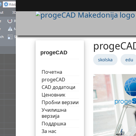
progeCAD
progeCAD
skolska
edu
Почетна
progeCAD
CAD додатоци
Ценовник
Пробни верзии
Училишна
верзија
Поддршка
За нас