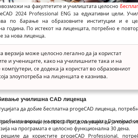
овозможи на факултетите и училиштата целосно
беспла
geCAD 2024 Professional ENG за едукативни цели. Уч
ава по барање на образовните институции и е це
а година. По истекот на лиценцата, потребно е повто
е за нова лиценца.
 верзија може целосно легално да ја користат
те и учениците, како на училишните така и на
компјутери, се додека ја користат во образовниот
која злоупотреба на лиценцата е казнива.
обивање училишна CAD лиценца
туцијата да добие бесплатна progeCAD лиценца, потребн
 пробната верзија на програмата од нашaта Download се
исти колачиња. (cookies). Продолжувајќи да ја користит
зија на програмата е целосно функционална 30 дена.
 решиле да користите progeCAD Professional, потре