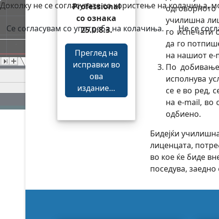
Доколку не се согласувате со користење на колачиња, 
Professional
одговорното
со ознака
училишна лиц
Се согласувам со употреба на колачиња.
Не се сог
25.0.8.3.
го испечати 
да го потпиш
Преглед на
на нашиот e-m
исправки во
По добивање
ова
исполнува ус
издание…
се е во ред, 
на e-mail, в
одбиено.
Бидејќи училишна
лиценцата, потре
во кое ќе биде вн
поседува, заедно 