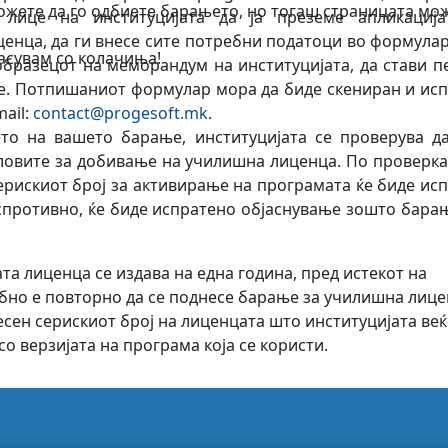
можете да го одбиете барањето, но тогаш страницата мо
 лице на институцијата да ја преземе апликација
енца, да ги внесе сите потребни податоци во формулар
ласувам со колачиња!
образецот на меморандум на институцијата, да стави п
е. Потпишаниот формулар мора да биде скениран и ис
ail:
contact@progesoft.mk
.
то на вашето барање, институцијата се проверува д
ловите за добивање на училишна лиценца. По проверка
серискиот број за активирање на програмата ќе биде ис
о спротивно, ќе биде испратено објаснување зошто бара
та лиценца се издава на една година, пред истекот на
бно е повторно да се поднесе барање за училишна лице
есен серискиот број на лиценцата што институцијата веќ
со верзијата на програма која се користи.