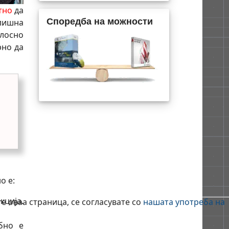
тно
да
Споредба на можности
илишна
лосно
рно да
о е:
кција.
е оваа страница, се согласувате со
нашата употреба на
бно е