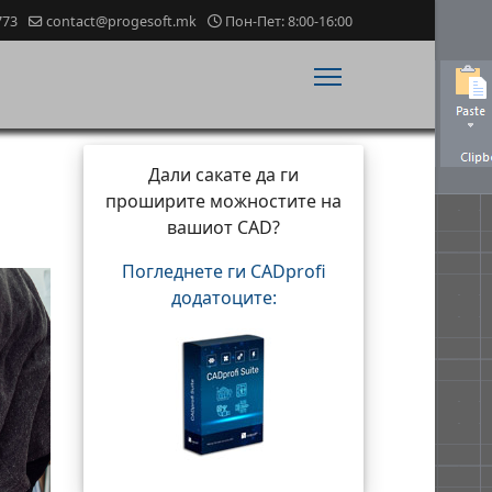
773
contact@progesoft.mk
Пон-Пет: 8:00-16:00
Дали сакате да ги
проширите можностите на
вашиот CAD?
Погледнете ги CADprofi
додатоците: