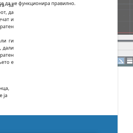
же да не функционира правилно.
та за
от, да
ечат и
пратен
али ги
, дали
пратен
њето е
нца,
е ја