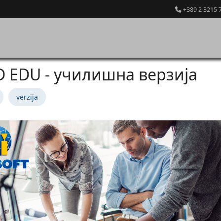
+389 2 3215 
 EDU - училишна верзија
verzija