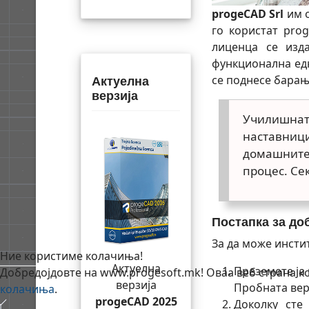
progeCAD Srl
им 
го користат pro
лиценца се изд
функционална едн
се поднесе барањ
Актуелна
верзија
Училишната
наставници
домашните 
процес. Се
Постапка за д
За да може инсти
Ние користиме колачиња!
Актуелна
Преземете ја
Добредојдовте на www.progesoft.mk! Оваа веб страна кор
верзија
Пробната вер
колачиња
.
progeCAD 2025
Доколку сте