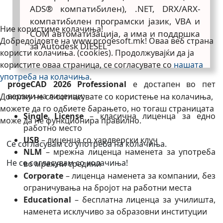
ADS® компатибилен), .NET, DRX/ARX-
компатибилен програмски јазик, VBA и
Ние користиме колачиња!
COM автоматизација, а има и поддршка
Добредојдовте на www.progesoft.mk! Оваа веб страна
за Autodesk DIESEL
користи колачиња. (cookies). Продолжувајќи да ја
користите оваа страница, се согласувате со
нашата
употреба на колачиња
.
progeCAD 2026 Professional
е достапен во пет
верзии на лиценци:
Доколку не се согласувате со користење на колачиња,
можете да го одбиете барањето, но тогаш страницата
Single License
– класична лиценца за едно
може да не функционира правилно.
работно место
USB
– лиценца со хардверски клуч
Се согласувам со употреба на колачиња.
NLM
– мрежна лиценца наменета за употреба
Не се согласувам со колачиња!
во мрежни средини
Corporate
– лиценца наменета за компании, без
ограничувања на бројот на работни места
Educational
– бесплатна лиценца за училишта,
наменета исклучиво за образовни институции