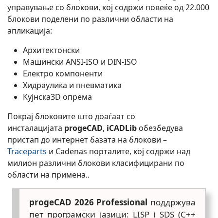
управување со блокови, кој содржи повеќе од 22.000
блокови поделени по различни области на
апликација:
Архитектонски
Машински ANSI-ISO и DIN-ISO
Електро компоненти
Хидраулика и пневматика
Кујнска3D опрема
Покрај блоковите што доаѓаат со
инсталацијата
progeCAD
,
iCADLib
обезбедува
пристап до интернет базата на блокови –
Traceparts
и Cadenas порталите, кој содржи над
милион различни блокови класифицирани по
области на примена..
progeCAD 2026 Professional
поддржува
пет програмски јазици: LISP i SDS (C++