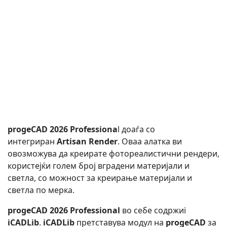
progeCAD 2026 Professiona
l доаѓа со
интегриран
Artisan Render
. Оваа алатка ви
овозможува да креирате фотореалистични рендери,
користејќи голем број вградени материјали и
светла, со можност за креирање материјали и
светла по мерка.
progeCAD 2026 Professional
во себе содржиi
iCADLib
.
iCADLib
претставува модул на
progeCAD
за