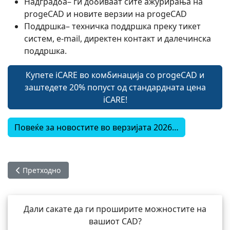
Надградба– ги добиваат сите ажурирања на
progeCAD и новите верзии на progeCAD
Поддршка– техничка поддршка преку тикет
систем, e-mail, директен контакт и далечинска
поддршка.
Купете iCARE во комбинација со progeCAD и
заштедете 20% попуст од стандардната цена
iCARE!
Повеќе за новостите во верзијата 2026…
Претходна статија: Новости во progeCAD 2026
Претходно
Дали сакате да ги проширите можностите на
вашиот CAD?