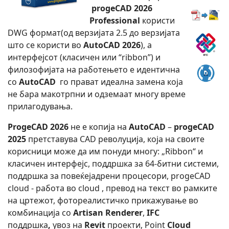
progeCAD 2026
Professional
користи
DWG формат(од верзијата 2.5 до верзијата
што се користи во
AutoCAD 2026
), а
интерфејсот (класичен или “ribbon”) и
филозофијата на работењето е идентична
со
AutoCAD
го прават идеална замена која
не бара макотрпни и одземаат многу време
прилагодувања.
ProgeCAD 2026
не е копија на
AutoCAD
–
progeCAD
2025
претставува CAD револуција, која на своите
корисници може да им понуди многу: „Ribbon“ и
класичен интерфејс, поддршка за 64-битни системи,
поддршка за повеќејадрени процесори, progeCAD
cloud - работа во cloud , превод на текст во рамките
на цртежот, фотореалистичко прикажување во
комбинација со
Artisan Renderer
,
IFC
поддршка
,
увоз на
Revit
проекти, Point
Cloud