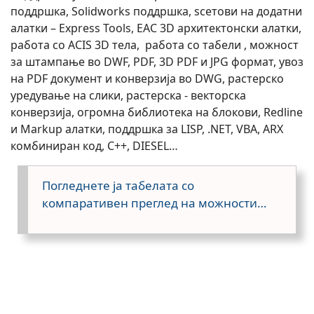
поддршка, Solidworks поддршка, sсетови на додатни
алатки – Express Tools, EAC 3D архитектонски алатки,
работа со ACIS 3D тела, работа со табели , можност
за штампање во DWF, PDF, 3D PDF и JPG формат, увоз
на PDF документ и конверзија во DWG, растерско
уредување на слики, растерска - векторска
конверзија, огромна библиотека на блокови, Redline
и Markup алатки, поддршка за LISP, .NET, VBA, ARX
комбиниран код, C++, DIESEL…
Погледнете ја табелата со
компаративен преглед на можности…