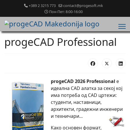
+389 2 3215 773
contact@progesoft.mk
Пон-Пет: 8:00-16:00
progeCAD Professional
progeCAD 2026 Professional
е
идеална CAD алатка за секој кој
има потреба од CAD цртежи:
студенти, наставници,
архитекти, градежни инженери
и техничари...
Како основен формат,