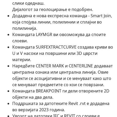
слики одеднаш.
Диjалогот за геолоцирање е подобрен.
Додадена е нова експресна команда - Smart Join,
која спојува линии, полилинии и сплајни во
полилинија.
Командата LAYMGR ви овозможува да споите
слоеви.
Командата SURFEXTRACTCURVE создава криви во
U и V насоки на површини или 3D цврсти
материи.
Наредбите CENTER MARK и CENTERLINE додаваат
централна ознака или централна линија. Овие
објекти се асоцијативни и се менуваат како што
се менуваат предметите со кои се поврзани.
Командата BREAKPOINT ги дели отворените 2D
објекти на два дела.
Поддршката за датотеките Revit .rvt е додадена
во верзијата 2023 година.
Увозот на датотеки IFC и REVIT со слоеви е