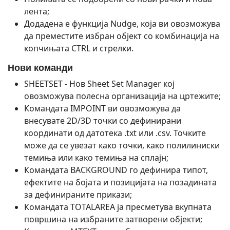
лента;
Додадена е функција Nudge, која ви овозможува
да преместите избран објект со комбинација на
копчињата CTRL и стрелки.
Нови команди
SHEETSET - Нов Sheet Set Manager кој
овозможува полесна организација на цртежите;
Командата IMPOINT ви овозможува да
внесувате 2D/3D точки со дефинирани
координати од датотека .txt или .csv. Точките
може да се увезат како точки, како полилиниски
темиња или како темиња на сплајн;
Командата BACKGROUND го дефинира типот,
ефектите на бојата и позицијата на позадината
за дефинираните прикази;
Командата TOTALAREA ја пресметува вкупната
површина на избраните затворени објекти;