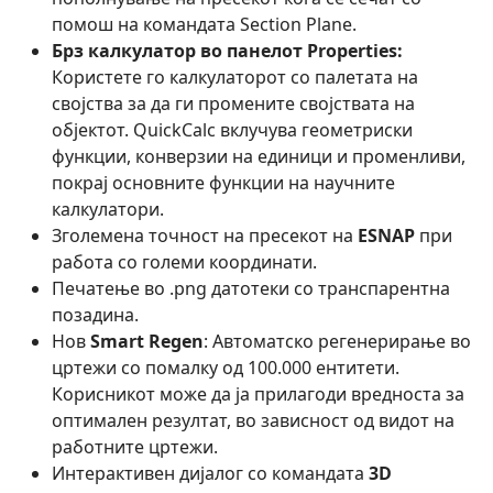
помош на командата Section Plane.
Брз калкулатор во панелот Properties:
Користете го калкулаторот со палетата на
својства за да ги промените својствата на
објектот. QuickCalc вклучува геометриски
функции, конверзии на единици и променливи,
покрај основните функции на научните
калкулатори.
Зголемена точност на пресекот на
ESNAP
при
работа со големи координати.
Печатење во .png датотеки со транспарентна
позадина.
Нов
Smart Regen
: Автоматско регенерирање во
цртежи со помалку од 100.000 ентитети.
Корисникот може да ја прилагоди вредноста за
оптимален резултат, во зависност од видот на
работните цртежи.
Интерактивен дијалог со командата
3D