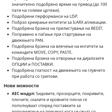
значително подобрено време на превод (до 100
пати на големи цртежи).
Подобрени перформанси на LISP.
Побрзо креирање ентитети за IcARX апликации.
Подобрена брзина на прелистување на BEDIT.
Поправено е паѓање при стартување на
движењето PAN.
Подобрена брзина на влечење на ентитети за
командите MOVE, COPY, PASTE.
Подобрена брзина на отворање на дијалозите
ОПЦИИ и ПОСТАВКИ.
Подобрена глаткост на движењето на глувчето
при работа со грипови.
Нови можности
AEC модул:
Ѕидовите, прозорците, покривите,
плочите, скалите и кровните плочи се
пополнуваат според поставките за
пополнување на пресекот кога се сечат со