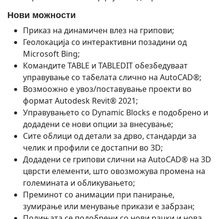
Нови можности
Приказ на динамичен влез на грипови;
Геолокација со интерактивни позадини од
Microsoft Bing;
Командите TABLE и TABLEDIT обезбедуваат
управување со табелата слично на AutoCAD®;
Возмоожно е увоз/поставување проекти во
формат Autodesk Revit® 2021;
Управувањето со Dynamic Blocks е подобрено и
додадени се нови опции за внесување;
Сите облици од детали за дрво, стандарди за
челик и профили се достапни во 3D;
Додадени се грипови слични на AutoCAD® на 3D
цврсти елементи, што овозможува промена на
големината и обликувањето;
Преминот со анимации при панирање,
зумирање или менување прикази е забрзан;
Полињата се подобрени со нови рачки и нова