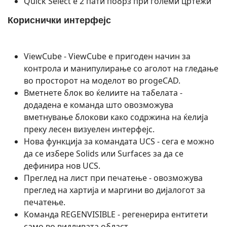
Quick Select е 2 пати побрз при големи цртежи
Кориснички интерфејс
ViewCube - ViewCube е пригоден начин за
контрола и манипулирање со аголот на гледање
во просторот на моделот во progeCAD.
Вметнете блок во ќелиите на табелата -
додадена е команда што овозможува
вметнување блокови како содржина на ќелија
преку лесен визуелен интерфејс.
Нова функција за командата UCS - сега е можно
да се избере Solids или Surfaces за да се
дефинира нов UCS.
Преглед на лист при печатење - овозможува
преглед на хартија и маргини во дијалогот за
печатење.
Команда REGENVISIBLE - регенерира ентитети
само во видливата област.