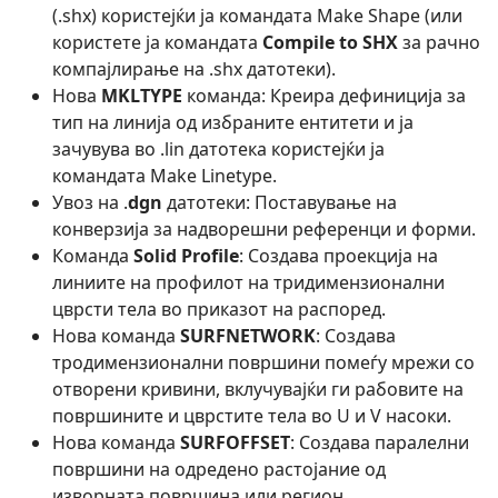
(.shx) користејќи ја командата Make Shape (или
користете ја командата
Compile to SHX
за рачно
компајлирање на .shx датотеки).
Нова
MKLTYPE
команда: Креира дефиниција за
тип на линија од избраните ентитети и ја
зачувува во .lin датотека користејќи ја
командата Make Linetype.
Увоз на .
dgn
датотеки: Поставување на
конверзија за надворешни референци и форми.
Команда
Solid Profile
: Создава проекција на
линиите на профилот на тридимензионални
цврсти тела во приказот на распоред.
Нова команда
SURFNETWORK
: Создава
тродимензионални површини помеѓу мрежи со
отворени кривини, вклучувајќи ги рабовите на
површините и цврстите тела во U и V насоки.
Нова команда
SURFOFFSET
: Создава паралелни
површини на одредено растојание од
изворната површина или регион.