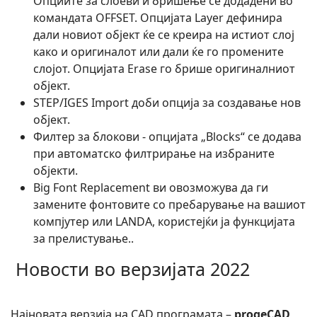
Опциите за слоеви и бришење се додадени во
командата OFFSET. Опцијата Layer дефинира
дали новиот објект ќе се креира на истиот слој
како и оригиналот или дали ќе го промените
слојот. Опцијата Erase го брише оригиналниот
објект.
STEP/IGES Import доби опција за создавање нов
објект.
Филтер за блокови - опцијата „Blocks“ се додава
при автоматско филтрирање на избраните
објекти.
Big Font Replacement ви овозможува да ги
замените фонтовите со пребарување на вашиот
компјутер или LANDA, користејќи ја функцијата
за прелистување..
Новости во верзијата 2022
Најновата верзија на CAD програмата –
progeCAD