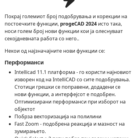
Покрај големиот број подобрувања и корекции на
постоечките функции,
progeCAD 2024
исто така,
носи голем број нови функции кои ја олеснуваат
секојдневната работа со него..
Некои од најзначајните нови функции се:
Перформанси
Intellicad 11.1 платформа - го користи најновиот
изворен код на IntelliCAD со сите подобрувања.
Стотици грешки се поправени, додадени се
нови функции, а интерфејсот е подобрен.
Оптимизирани перформанси при изборот на
објектот
Побрза векторизација на полилини
Fast Zoom - подобрена реакција и мазност на
зумирањето.