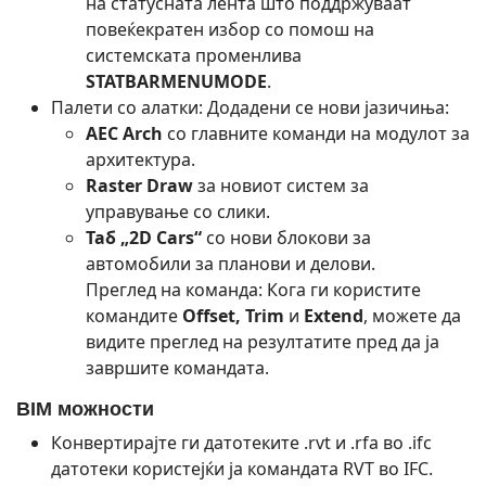
на статусната лента што поддржуваат
повеќекратен избор со помош на
системската променлива
STATBARMENUMODE
.
Палети со алатки: Додадени се нови јазичиња:
AEC Arch
со главните команди на модулот за
архитектура.
Raster Draw
за новиот систем за
управување со слики.
Таб „2D Cars“
со нови блокови за
автомобили за планови и делови.
Преглед на команда: Кога ги користите
командите
Offset, Trim
и
Extend
, можете да
видите преглед на резултатите пред да ја
завршите командата.
BIM можности
Конвертирајте ги датотеките .rvt и .rfa во .ifc
датотеки користејќи ја командата RVT во IFC.