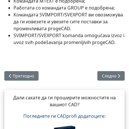
Командата MTEXT е подобрена;
Работата со командата GROUP е подобрена;
Командата SVIMPORT/SVEXPORT ви овозможува
да ги извезете и увезете сите поставки за
променливата progeCAD.
SVIMPORT/SVEXPORT komanda omogućava izvoz i
uvoz svih podešavanja promenljivih progeCAD.
Претходна статија: Споредба на можности progeCAD и Aut
Следна статиј
Претходно
Следно
Дали сакате да ги проширите можностите на
вашиот CAD?
Погледнете ги CADprofi додатоците: