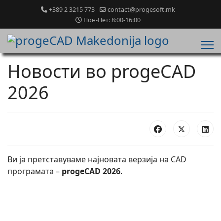
+389 2 3215 773
contact@progesoft.mk
Пон-Пет: 8:00-16:00
Новости во progeCAD
2026
Ви ја претставуваме најновата верзија на CAD
програмата –
progeCAD 2026
.