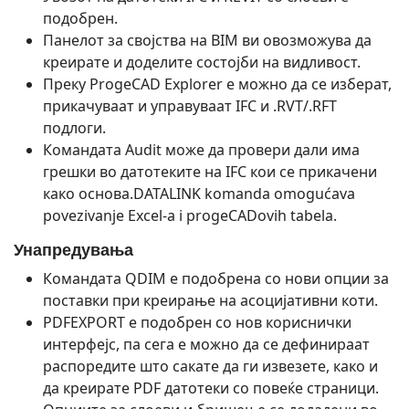
подобрен.
Панелот за својства на BIM ви овозможува да
креирате и доделите состојби на видливост.
Преку ProgeCAD Explorer е можно да се изберат,
прикачуваат и управуваат IFC и .RVT/.RFT
подлоги.
Командата Audit може да провери дали има
грешки во датотеките на IFC кои се прикачени
како основа.DATALINK komanda omogućava
povezivanje Excel-a i progeCADovih tabela.
Унапредувања
Командата QDIM е подобрена со нови опции за
поставки при креирање на асоцијативни коти.
PDFEXPORT е подобрен со нов кориснички
интерфејс, па сега е можно да се дефинираат
распоредите што сакате да ги извезете, како и
да креирате PDF датотеки со повеќе страници.