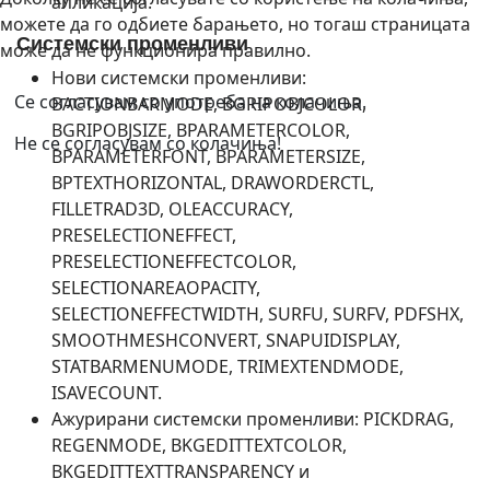
апликација.
можете да го одбиете барањето, но тогаш страницата
Системски променливи
може да не функционира правилно.
Нови системски променливи:
Се согласувам со употреба на колачиња.
BACTIONBARMODE, BGRIPOBJCOLOR,
BGRIPOBJSIZE, BPARAMETERCOLOR,
Не се согласувам со колачиња!
BPARAMETERFONT, BPARAMETERSIZE,
BPTEXTHORIZONTAL, DRAWORDERCTL,
FILLETRAD3D, OLEACCURACY,
PRESELECTIONEFFECT,
PRESELECTIONEFFECTCOLOR,
SELECTIONAREAOPACITY,
SELECTIONEFFECTWIDTH, SURFU, SURFV, PDFSHX,
SMOOTHMESHCONVERT, SNAPUIDISPLAY,
STATBARMENUMODE, TRIMEXTENDMODE,
ISAVECOUNT.
Ажурирани системски променливи: PICKDRAG,
REGENMODE, BKGEDITTEXTCOLOR,
BKGEDITTEXTTRANSPARENCY и