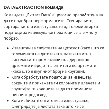
DATAEXTRACTION команда
Командата „Extract Data“ е целосно преработена за
да се подобрат перформансите. Скенирањето,
сортирањето и известувањето од големи збирки
податоци за извлекување податоци сега е многу
побрзо.
Извештаи за својствата на цртежот (како што се
големината на датотеката, патеката итн.),
системските променливи складирани во
цртежите и бројот на ентитети во цртежите
(како што е вкупниот број на кругови).
Кога обработувате податоци за извештај,
сокријте и прикажете ги колоните и влечете и
спуштајте ги колоните за да го промените
нивниот редослед.
Кога избирате ентитети за известување,
филтрирајте ја листата така што ќе се