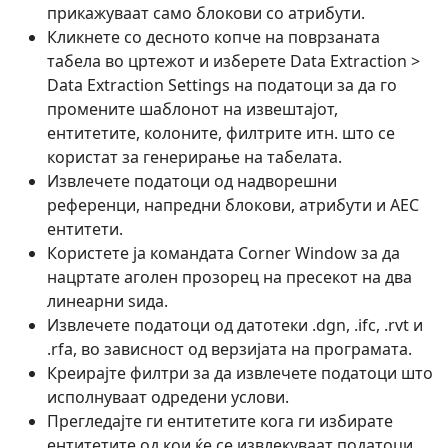
прикажуваат само блокови со атрибути.
Кликнете со десното копче на поврзаната
табела во цртежот и изберете Data Extraction >
Data Extraction Settings на податоци за да го
промените шаблонот на извештајот,
ентитетите, колоните, филтрите итн. што се
користат за генерирање на табелата.
Извлечете податоци од надворешни
референци, напредни блокови, атрибути и AEC
ентитети.
Користете ја командата Corner Window за да
нацртате аголен прозорец на пресекот на два
линеарни ѕида.
Извлечете податоци од датотеки .dgn, .ifc, .rvt и
.rfa, во зависност од верзијата на програмата.
Креирајте филтри за да извлечете податоци што
исполнуваат одредени услови.
Прегледајте ги ентитетите кога ги избирате
ентитетите од кои ќе се извлекуваат податоци.