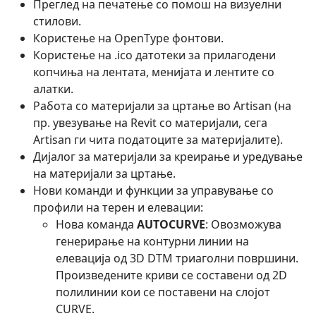
Преглед на печатење со помош на визуелни
стилови.
Користење на OpenType фонтови.
Користење на .ico датотеки за прилагодени
копчиња на лентата, менијата и лентите со
алатки.
Работа со материјали за цртање во Artisan (на
пр. увезување на Revit со материјали, сега
Artisan ги чита податоците за материјалите).
Дијалог за материјали за креирање и уредување
на материјали за цртање.
Нови команди и функции за управување со
профили на терен и елевации:
Нова команда
AUTOCURVE
: Овозможува
генерирање на контурни линии на
елевација од 3D DTM триаголни површини.
Произведените криви се составени од 2D
полилинии кои се поставени на слојот
CURVE.