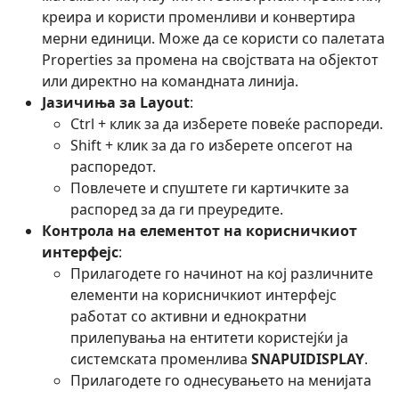
креира и користи променливи и конвертира
мерни единици. Може да се користи со палетата
Properties за промена на својствата на објектот
или директно на командната линија.
Јазичиња за Layout
:
Ctrl + клик за да изберете повеќе распореди.
Shift + клик за да го изберете опсегот на
распоредот.
Повлечете и спуштете ги картичките за
распоред за да ги преуредите.
Контрола на елементот на корисничкиот
интерфејс
:
Прилагодете го начинот на кој различните
елементи на корисничкиот интерфејс
работат со активни и еднократни
прилепувања на ентитети користејќи ја
системската променлива
SNAPUIDISPLAY
.
Прилагодете го однесувањето на менијата