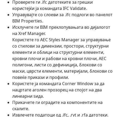
Проверете ги .ifc датотеките за грешки
користејќи ја командата IFC Validate.
Управувајте со слоеви за .ifc подлоги во панелот
BIM Properties.
Исклучете ги BIM преклопувањата во дијалогот
на Xref Manager.
Користете го AEC Styles Manager за управување
со стилови за димензии, простори, структурни
елементи и облици на структурни елементи,
кровни плочи и рабови на кровни плочи, AEC
полигони, листи со дефиниција, блокови со
маски, цврсти елементи, материјали, блокови со
повеќе прикази и профили.
Користете ја командата Corner Window за да
нацртате аголен прозорец на спојот на два
линеарни ѕида.
Прикачете ги оградите на компонентите на
скалите.
Извлечете податоци од .ifc, .rvt и .rfa датотеки.