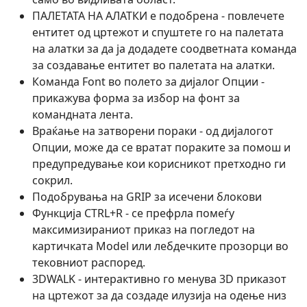
ПАЛЕТАТА НА АЛАТКИ е подобрена - повлечете
ентитет од цртежот и спуштете го на палетата
на алатки за да ја додадете соодветната команда
за создавање ентитет во палетата на алатки.
Команда Font во полето за дијалог Опции -
прикажува форма за избор на фонт за
командната лента.
Враќање на затворени пораки - од дијалогот
Опции, може да се вратат пораките за помош и
предупредување кои корисникот претходно ги
сокрил.
Подобрувања на GRIP за исечени блокови
Функција CTRL+R - се префрла помеѓу
максимизираниот приказ на погледот на
картичката Model или лебдечките прозорци во
тековниот распоред.
3DWALK - интерактивно го менува 3D приказот
на цртежот за да создаде илузија на одење низ