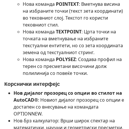
Нова команда
POINTEXT
: Вметнува висина
на избраните точки (текст зета координати)
во тековниот слој. Текстот го користи
тековниот стил.
Нова команда
TEXTPOINT
: Црта точки на
точката на вметнување на избраните
текстуални ентитети, но со зета координата
земена од текстуалниот стринг.
Нова команда
POLYSEZ
: Создава профил на
терен со пресметани височини долж
полилинија со повеќе точки.
Корснички интерфејс
Нов дијалог прозорец со опции во стилот на
AutoCAD®
: Новиот дијалог прозорец со опции е
достапен со внесување на командата
OPTIONNEW.
Нов брз калкулатор: Врши широк спектар на
математички, научни и геометриски пресметки,