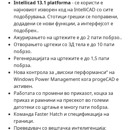
Intellicad 13.1 platforma
- се користи е
најновиот изворен код на IntelliCAD со сите
подобрувања. Стотици грешки се поправени,
додадени се нови функции, а интерфејсот е
подобрен..
Ажурирањето на цртежите е до 2 пати побрзо..
Отворањето цртежи со 3Д тела е до 10 пати
побрзо.
Регенерацијата на цртежите е до 1,5 пати
побрза.
Нова контрола за „високи перформанси“ на
Windows Power Management кога progeCAD е
активен.
Работата со промени во приказот, коцка за
приказ и рамнини на пресекот во големи
датотеки со цртање е многу пати побрза.
Команда Faster Hatch и спецификација на
граници.
Преведувач со вештачка интелигенција: