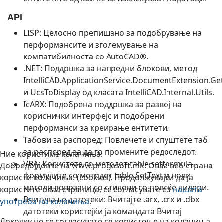
API
LISP: Целосно препишано за подобрување на
перформансите и зголемување на
компатибилноста со AutoCAD®.
.NET: Поддршка за напредни блокови, метод
IntelliCAD.ApplicationService.DocumentExtension.G
и UcsToDisplay од класата IntelliCAD.Internal.Utils.
IcARX: Подобрена поддршка за развој на
кориснички интерфејс и подобрени
перформанси за креирање ентитети.
Табови за распоред: Повлечете и спуштете таб
за распоред за да го промените редоследот.
Ние користиме колачиња!
VBA: Користете го методот table.setformula,
Добредојдовте на www.progesoft.mk! Оваа веб страна
формулите со методот table.SetText и нови
користи колачиња. (cookies). Продолжувајќи да ја
методи поврзани со стилови со повеќе лидери.
користите оваа страница, се согласувате со
нашата
Вчитување датотеки: Вчитајте .arx, .crx и .dbx
употреба на колачиња
.
датотеки користејќи ја командата Вчитај
Доколку не се согласувате со користење на колачиња,