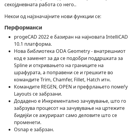
секојдневната работа со него..
Некои од најзначајните нови функции се:
Перформанси
progeCAD 2022 е базиран на најновата IntelliCAD
10.1 платформа.
Нова библиотека ODA Geometry - внатрешниот
код е заменет за да се подобри поддршката за
Spline и откривањето на границите на
шрафурата, а поправени се и грешките во
командите Trim, Chamfer, Fillet, Hatch итн.
Командите REGEN, OPEN и префрлањето помеѓу
Layouts се забрзани.
Додадено е Инкрементално зачувување, што го
забрзува процесот на зачувување на цртежите
бидејќи се ажурираат само деловите што се
променети.
Osnap е забрзан.