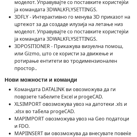
моделот. Управувајте со поставките користејќи
ја командата 3DWALKFLYSETTINGS.
3DFLY - Интерактивно го менува 3D приказот на
цртежот за да создаде илузија на летање низ
моделот. Управувајте со поставките користејќи
ја командата 3DWALKFLYSETTINGS.
3DPOSITIONER - Прикажува визуелна помош,
или Gizmo, што се користи за движење и
ротирање ентитети во тродимензионален
простор..
Нови можности и команди
Командата DATALINK ви овозможува да ги
поврзете табелите Excel и progeCAD.
XLSIMPORT овозможува увоз на датотеки .xls и
.xlsx во табела progeCAD.
MAPIMPORT овозможува увоз на Geo податоци
и FDO.
MAPIINSERT ви овозможува да внесувате повеќе