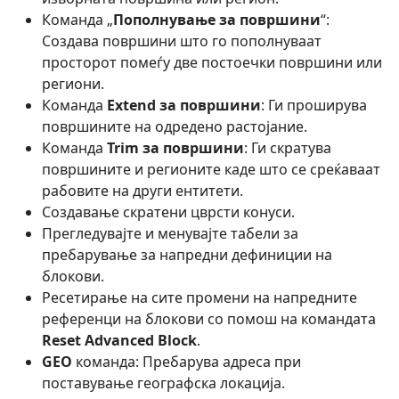
Команда „
Пополнување за површини
“:
Создава површини што го пополнуваат
просторот помеѓу две постоечки површини или
региони.
Команда
Extend за површини
: Ги проширува
површините на одредено растојание.
Команда
Trim за површини
: Ги скратува
површините и регионите каде што се среќаваат
рабовите на други ентитети.
Создавање скратени цврсти конуси.
Прегледувајте и менувајте табели за
пребарување за напредни дефиниции на
блокови.
Ресетирање на сите промени на напредните
референци на блокови со помош на командата
Reset Advanced Block
.
GEO
команда: Пребарува адреса при
поставување географска локација.