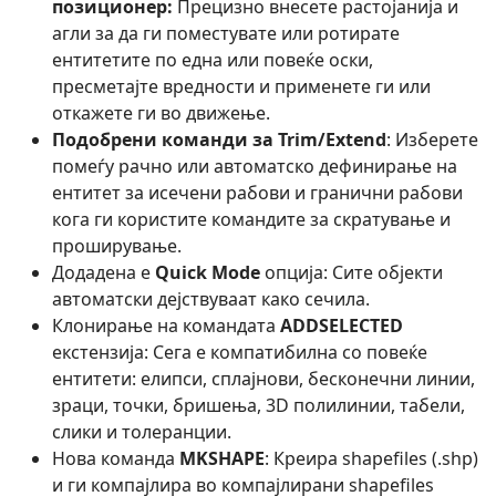
позиционер:
Прецизно внесете растојанија и
агли за да ги поместувате или ротирате
ентитетите по една или повеќе оски,
пресметајте вредности и применете ги или
откажете ги во движење.
Подобрени команди за Trim/Extend
: Изберете
помеѓу рачно или автоматско дефинирање на
ентитет за исечени рабови и гранични рабови
кога ги користите командите за скратување и
проширување.
Додадена е
Quick Mode
опција: Сите објекти
автоматски дејствуваат како сечила.
Клонирање на командата
ADDSELECTED
екстензија: Сега е компатибилна со повеќе
ентитети: елипси, сплајнови, бесконечни линии,
зраци, точки, бришења, 3D полилинии, табели,
слики и толеранции.
Нова команда
MKSHAPE
: Креира shapefiles (.shp)
и ги компајлира во компајлирани shapefiles