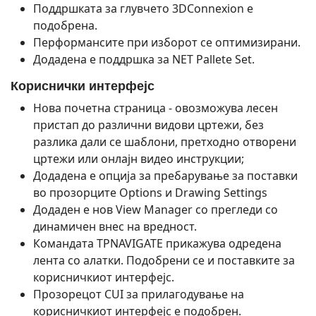
Поддршката за глувчето 3DConnexion е
подобрена.
Перформансите при изборот се оптимизирани.
Додадена е поддршка за NET Pallete Set.
Кориснички интерфејс
Нова почетна страница - овозможува лесен
пристап до различни видови цртежи, без
разлика дали се шаблони, претходно отворени
цртежи или онлајн видео инструкции;
Додадена е опција за пребарување за поставки
во прозорците Options и Drawing Settings
Додаден е нов View Manager со прегледи со
динамичен внес на вредност.
Командата TPNAVIGATE прикажува одредена
лента со алатки. Подобрени се и поставките за
корисничкиот интерфејс.
Прозорецот CUI за прилагодување на
корисничкиот интерфејс е подобрен.