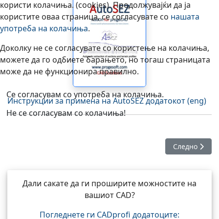
користи колачиња. (cookies). Продолжувајќи да ја
користите оваа страница, се согласувате со
нашата
употреба на колачиња
.
Доколку не се согласувате со користење на колачиња,
можете да го одбиете барањето, но тогаш страницата
може да не функционира правилно.
Се согласувам со употреба на колачиња.
Инструкции за примена на AutoSEZ додатокот (eng)
Не се согласувам со колачиња!
Следна стати
Следно
Дали сакате да ги проширите можностите на
вашиот CAD?
Погледнете ги CADprofi додатоците: