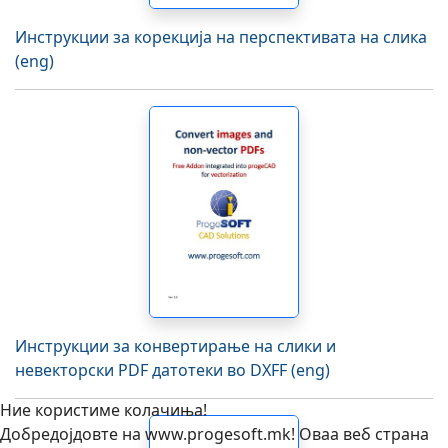
Инструкции за корекција на перспективата на слика
(eng)
Инструкции за конвертирање на слики и
невекторски PDF датотеки во DXFF (eng)
Ние користиме колачиња!
Добредојдовте на www.progesoft.mk! Оваа веб страна