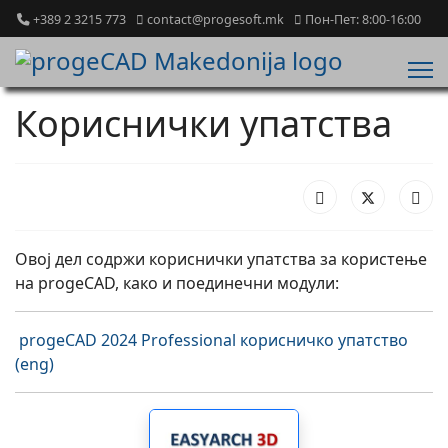
+389 2 3215 773
contact@progesoft.mk
Пон-Пет: 8:00-16:00
Кориснички упатства
Овој дел содржи кориснички упатства за користење
на progeCAD, како и поединечни модули:
progeCAD 2024 Professional корисничко упатство
(eng)